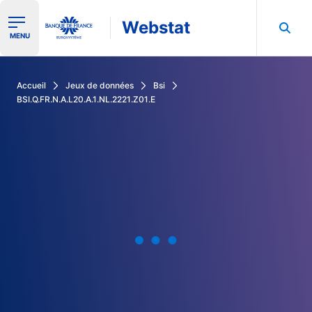
Webstat
Ouvrir le menu de navigation
MENU
Rechercher dans les données de la Banque de France
Accueil
Jeux de données
Bsi
BSI.Q.FR.N.A.L20.A.1.NL.2221.Z01.E