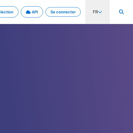
FR
lection
API
Se connecter
activité internationale et les taux. Découvrez le projet en détail.
nées et de métadonnées.
.