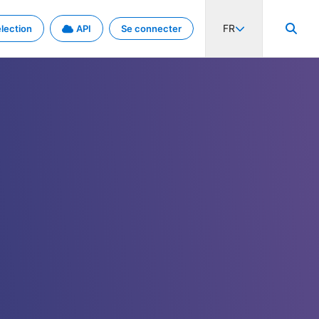
FR
lection
API
Se connecter
activité internationale et les taux. Découvrez le projet en détail.
nées et de métadonnées.
.