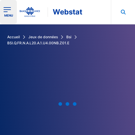
Webstat
Ouvrir le menu de navigation
MENU
Rechercher dans les données de la Banque de France
Accueil
Jeux de données
Bsi
BSI.Q.FR.N.A.L20.A.1.U4.00NB.Z01.E