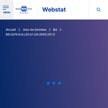
Webstat
Ouvrir le menu de navigation
MENU
Rechercher dans les données de la Banque de France
Accueil
Jeux de données
Bsi
BSI.Q.FR.N.A.L20.A.1.U6.2000.Z01.E