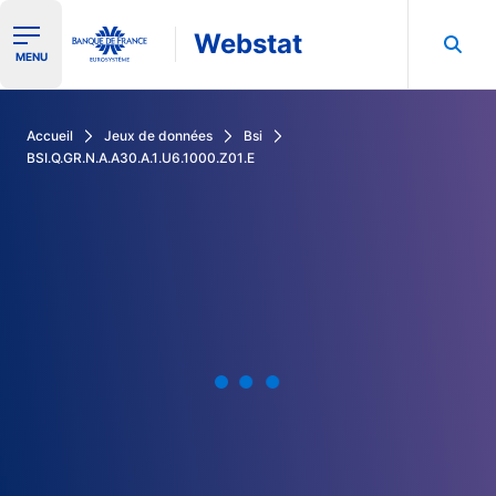
Webstat
Ouvrir le menu de navigation
MENU
Rechercher dans les données de la Banque de France
Accueil
Jeux de données
Bsi
BSI.Q.GR.N.A.A30.A.1.U6.1000.Z01.E