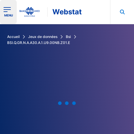
Webstat
Ouvrir le menu de navigation
MENU
Rechercher dans les données de la Banque de France
Accueil
Jeux de données
Bsi
BSI.Q.GR.N.A.A30.A.1.U9.00NB.Z01.E