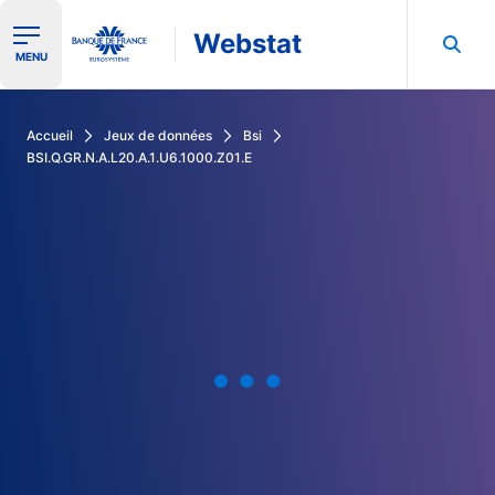
Webstat
Ouvrir le menu de navigation
MENU
Rechercher dans les données de la Banque de France
Accueil
Jeux de données
Bsi
BSI.Q.GR.N.A.L20.A.1.U6.1000.Z01.E