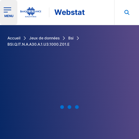
Webstat
Ouvrir le menu de navigation
MENU
Rechercher dans les données de la Banque de France
Accueil
Jeux de données
Bsi
BSI.Q.IT.N.A.A30.A.1.U3.1000.Z01.E