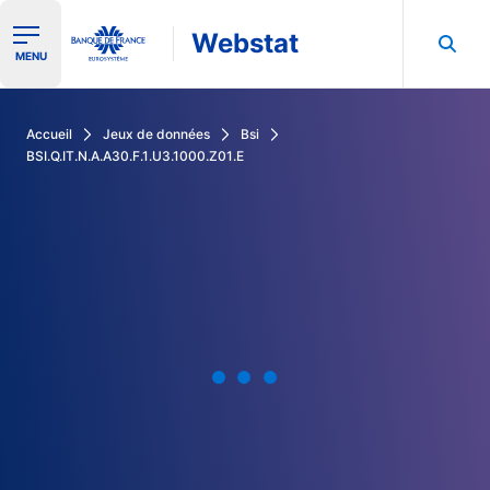
Webstat
Ouvrir le menu de navigation
MENU
Rechercher dans les données de la Banque de France
Accueil
Jeux de données
Bsi
BSI.Q.IT.N.A.A30.F.1.U3.1000.Z01.E