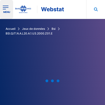
Webstat
Ouvrir le menu de navigation
MENU
Rechercher dans les données de la Banque de France
Accueil
Jeux de données
Bsi
BSI.Q.IT.N.A.L20.A.1.U3.2000.Z01.E