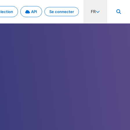
FR
lection
API
Se connecter
activité internationale et les taux. Découvrez le projet en détail.
nées et de métadonnées.
.