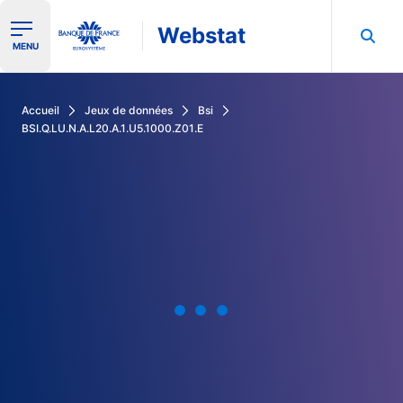
Webstat
Ouvrir le menu de navigation
MENU
Rechercher dans les données de la Banque de France
Accueil
Jeux de données
Bsi
BSI.Q.LU.N.A.L20.A.1.U5.1000.Z01.E