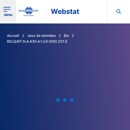
Webstat
Ouvrir le menu de navigation
MENU
Rechercher dans les données de la Banque de France
Accueil
Jeux de données
Bsi
BSI.Q.MT.N.A.A30.A.1.U3.1000.Z01.E