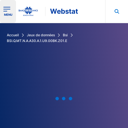
Webstat
Ouvrir le menu de navigation
MENU
Rechercher dans les données de la Banque de France
Accueil
Jeux de données
Bsi
BSI.Q.MT.N.A.A30.A.1.U9.00BK.Z01.E