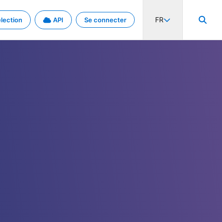
FR
lection
API
Se connecter
activité internationale et les taux. Découvrez le projet en détail.
nées et de métadonnées.
.