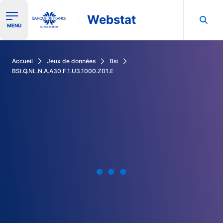
Webstat
Ouvrir le menu de navigation
MENU
Rechercher dans les données de la Banque de France
Accueil
Jeux de données
Bsi
BSI.Q.NL.N.A.A30.F.1.U3.1000.Z01.E