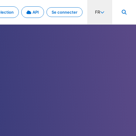
FR
lection
API
Se connecter
activité internationale et les taux. Découvrez le projet en détail.
nées et de métadonnées.
.