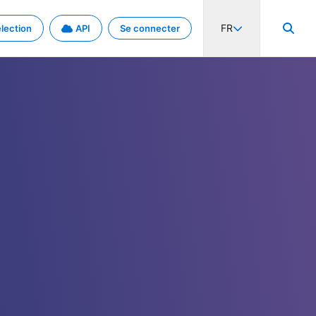
FR
lection
API
Se connecter
activité internationale et les taux. Découvrez le projet en détail.
nées et de métadonnées.
.