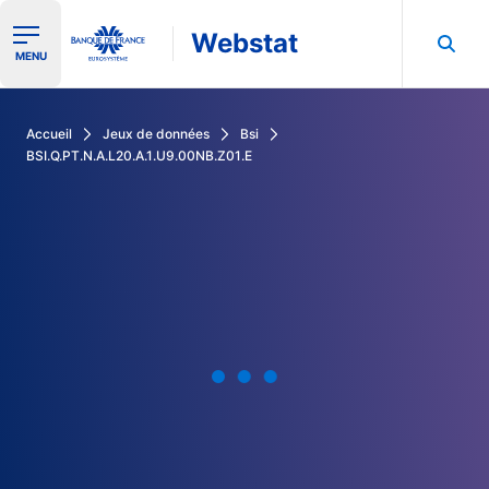
Webstat
Ouvrir le menu de navigation
MENU
Rechercher dans les données de la Banque de France
Accueil
Jeux de données
Bsi
BSI.Q.PT.N.A.L20.A.1.U9.00NB.Z01.E