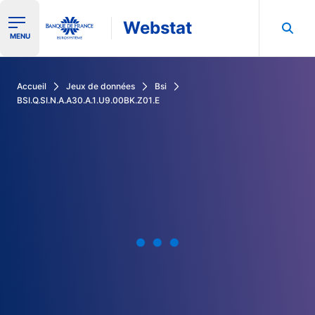
Webstat
Ouvrir le menu de navigation
MENU
Rechercher dans les données de la Banque de France
Accueil
Jeux de données
Bsi
BSI.Q.SI.N.A.A30.A.1.U9.00BK.Z01.E