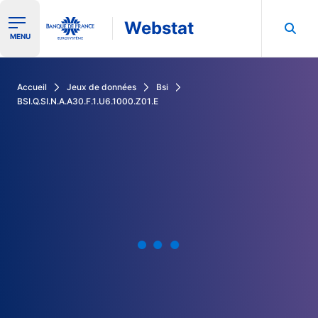
Webstat
Ouvrir le menu de navigation
MENU
Rechercher dans les données de la Banque de France
Accueil
Jeux de données
Bsi
BSI.Q.SI.N.A.A30.F.1.U6.1000.Z01.E