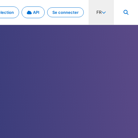
FR
lection
API
Se connecter
activité internationale et les taux. Découvrez le projet en détail.
nées et de métadonnées.
.