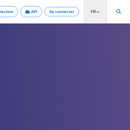
FR
lection
API
Se connecter
activité internationale et les taux. Découvrez le projet en détail.
nées et de métadonnées.
.