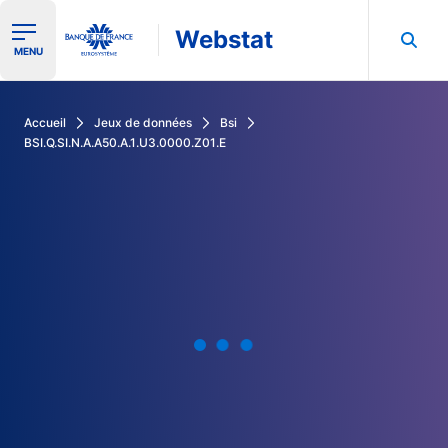
Webstat
Ouvrir le menu de navigation
MENU
Rechercher dans les données de la Banque de France
Accueil
Jeux de données
Bsi
BSI.Q.SI.N.A.A50.A.1.U3.0000.Z01.E