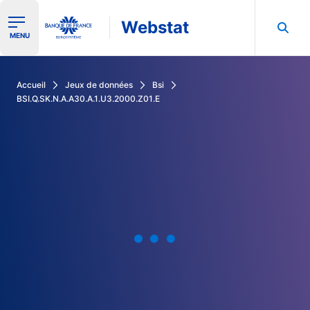
Webstat
Ouvrir le menu de navigation
MENU
Rechercher dans les données de la Banque de France
Accueil
Jeux de données
Bsi
BSI.Q.SK.N.A.A30.A.1.U3.2000.Z01.E