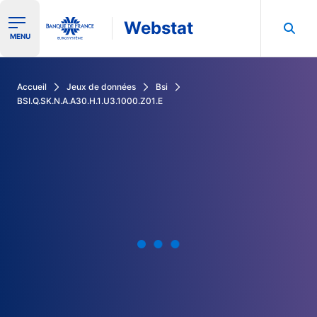
Webstat
Ouvrir le menu de navigation
MENU
Rechercher dans les données de la Banque de France
Accueil
Jeux de données
Bsi
BSI.Q.SK.N.A.A30.H.1.U3.1000.Z01.E