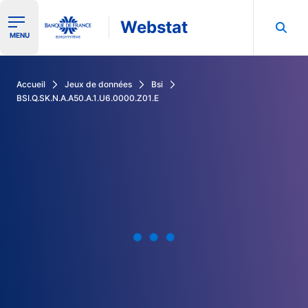
Webstat
Ouvrir le menu de navigation
MENU
Rechercher dans les données de la Banque de France
Accueil
Jeux de données
Bsi
BSI.Q.SK.N.A.A50.A.1.U6.0000.Z01.E