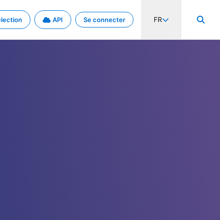
FR
lection
API
Se connecter
activité internationale et les taux. Découvrez le projet en détail.
nées et de métadonnées.
.