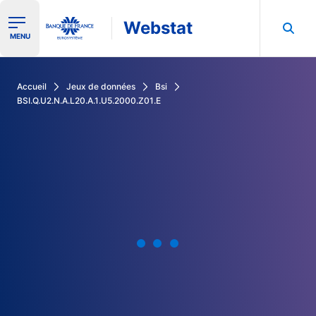
Webstat
Ouvrir le menu de navigation
MENU
Rechercher dans les données de la Banque de France
Accueil
Jeux de données
Bsi
BSI.Q.U2.N.A.L20.A.1.U5.2000.Z01.E