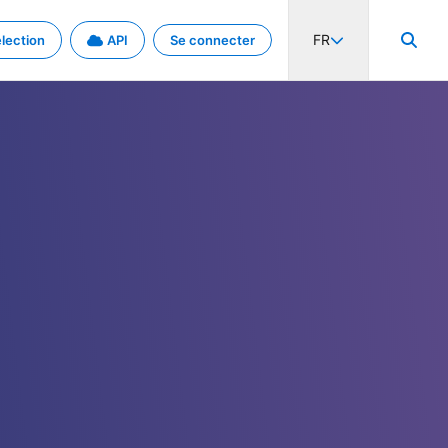
FR
lection
API
Se connecter
activité internationale et les taux. Découvrez le projet en détail.
nées et de métadonnées.
.