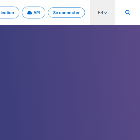
FR
lection
API
Se connecter
activité internationale et les taux. Découvrez le projet en détail.
nées et de métadonnées.
.