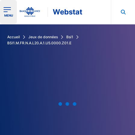
Webstat
Ouvrir le menu de navigation
MENU
Rechercher dans les données de la Banque de France
Accueil
Jeux de données
Bsi1
BSI1.M.FR.N.A.L20.A.1.U5.0000.Z01.E