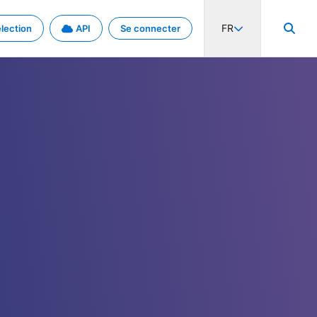
FR
lection
API
Se connecter
activité internationale et les taux. Découvrez le projet en détail.
nées et de métadonnées.
.