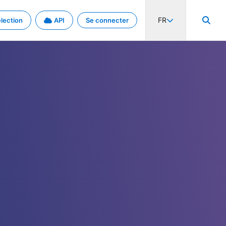
FR
lection
API
Se connecter
activité internationale et les taux. Découvrez le projet en détail.
nées et de métadonnées.
.