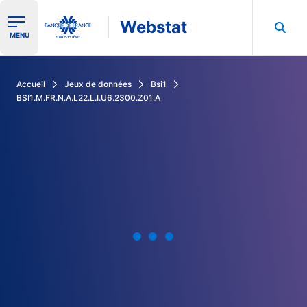
Webstat
Ouvrir le menu de navigation
MENU
Rechercher dans les données de la Banque de France
Accueil
Jeux de données
Bsi1
BSI1.M.FR.N.A.L22.L.I.U6.2300.Z01.A