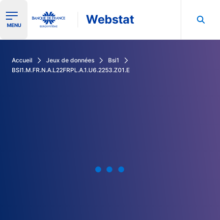
Webstat
Ouvrir le menu de navigation
MENU
Rechercher dans les données de la Banque de France
Accueil
Jeux de données
Bsi1
BSI1.M.FR.N.A.L22FRPL.A.1.U6.2253.Z01.E