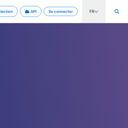
FR
lection
API
Se connecter
activité internationale et les taux. Découvrez le projet en détail.
nées et de métadonnées.
.