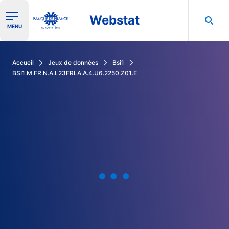
Webstat
Ouvrir le menu de navigation
MENU
Rechercher dans les données de la Banque de France
Accueil
Jeux de données
Bsi1
BSI1.M.FR.N.A.L23FRLA.A.4.U6.2250.Z01.E