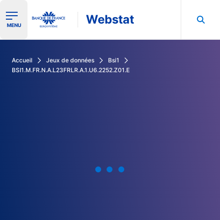
Webstat
Ouvrir le menu de navigation
MENU
Rechercher dans les données de la Banque de France
Accueil
Jeux de données
Bsi1
BSI1.M.FR.N.A.L23FRLR.A.1.U6.2252.Z01.E