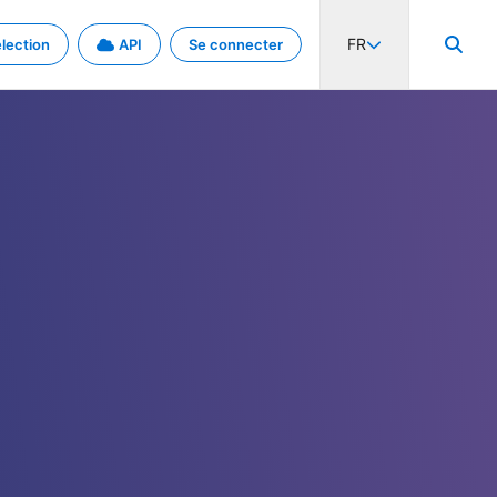
FR
lection
API
Se connecter
activité internationale et les taux. Découvrez le projet en détail.
nées et de métadonnées.
.