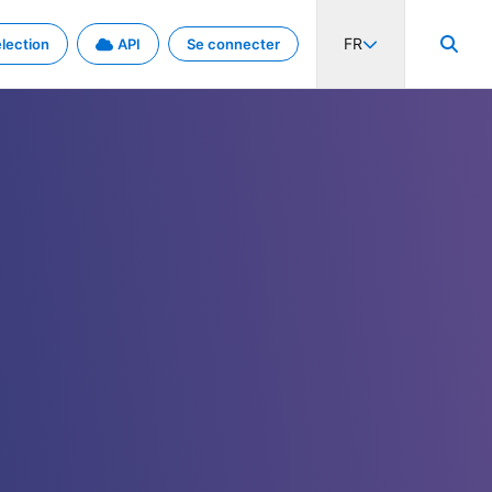
FR
lection
API
Se connecter
activité internationale et les taux. Découvrez le projet en détail.
nées et de métadonnées.
.