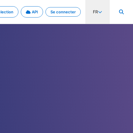
FR
lection
API
Se connecter
activité internationale et les taux. Découvrez le projet en détail.
nées et de métadonnées.
.