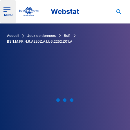
Webstat
Ouvrir le menu de navigation
MENU
Rechercher dans les données de la Banque de France
Accueil
Jeux de données
Bsi1
BSI1.M.FR.N.R.A220Z.A.I.U6.2252.Z01.A