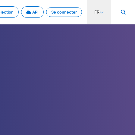
FR
lection
API
Se connecter
activité internationale et les taux. Découvrez le projet en détail.
nées et de métadonnées.
.