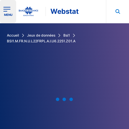
Webstat
Ouvrir le menu de navigation
MENU
Rechercher dans les données de la Banque de France
Accueil
Jeux de données
Bsi1
BSI1.M.FR.N.U.L22FRPL.A.I.U6.2251.Z01.A