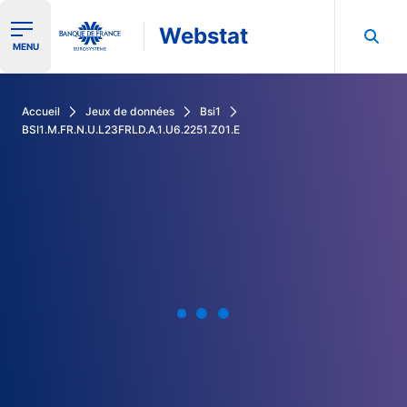
Webstat
Ouvrir le menu de navigation
MENU
Rechercher dans les données de la Banque de France
Accueil
Jeux de données
Bsi1
BSI1.M.FR.N.U.L23FRLD.A.1.U6.2251.Z01.E