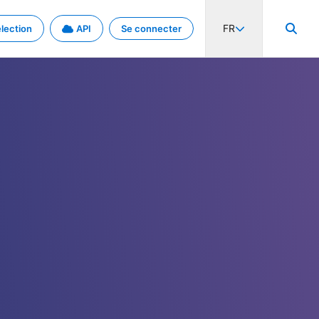
FR
lection
API
Se connecter
activité internationale et les taux. Découvrez le projet en détail.
nées et de métadonnées.
.