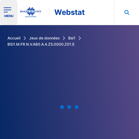
Webstat
Ouvrir le menu de navigation
MENU
Rechercher dans les données de la Banque de France
Accueil
Jeux de données
Bsi1
BSI1.M.FR.N.V.A80.A.4.Z5.0000.Z01.E