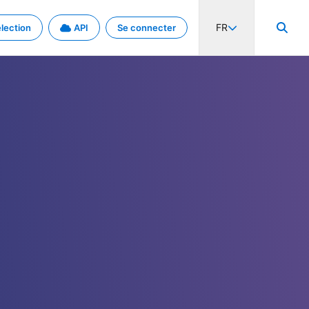
FR
lection
API
Se connecter
activité internationale et les taux. Découvrez le projet en détail.
nées et de métadonnées.
.